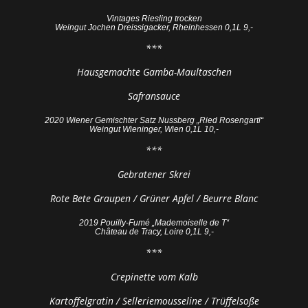
Vintages Riesling trocken
Weingut Jochen Dreissigacker, Rheinhessen 0,1L 9,-
***
Hausgemachte Gamba-Maultaschen
Safransauce
2020 Wiener Gemischter Satz Nussberg „Ried Rosengartl“
Weingut Wieninger, Wien 0,1L 10,-
***
Gebratener Skrei
Rote Bete Graupen / Grüner Apfel / Beurre Blanc
2019 Pouilly-Fumé „Mademoiselle de T“
Château de Tracy, Loire 0,1L 9,-
***
Crepinette vom Kalb
Kartoffelgratin / Selleriemousseline / Trüffelsoße